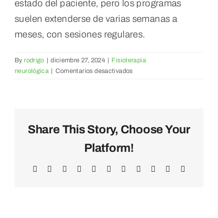
estado del paciente, pero los programas
suelen extenderse de varias semanas a
meses, con sesiones regulares.
By
rodrigo
|
diciembre 27, 2024
|
Fisioterapia
en
neurológica
|
Comentarios desactivados
¿Cuánto
dura
un
tratamiento
de
Share This Story, Choose Your
fisioterapia
Platform!
neurológica?
Facebook
X
Reddit
LinkedIn
WhatsApp
Telegram
Tumblr
Pinterest
Vk
Xing
Email