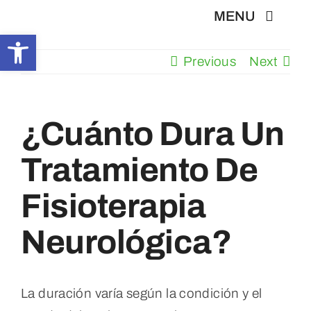
Skip
MENU
to
Abrir barra de herramientas
content
Previous
Next
Inicio
En Boas Mans
¿Cuánto Dura Un
Tratamiento De
Fisioterapia
Fisioterapia
Tratamientos
Neurológica?
Servicios
La duración varía según la condición y el
Contacto