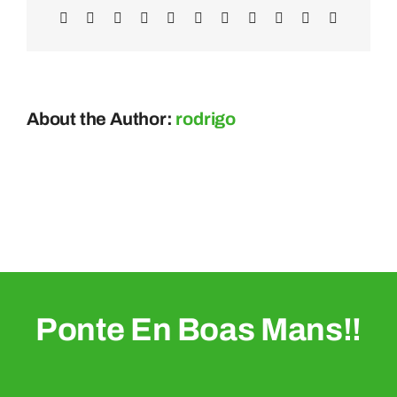
Facebook
X
Reddit
LinkedIn
WhatsApp
Telegram
Tumblr
Pinterest
Vk
Xing
Email
About the Author:
rodrigo
Ponte En Boas Mans!!