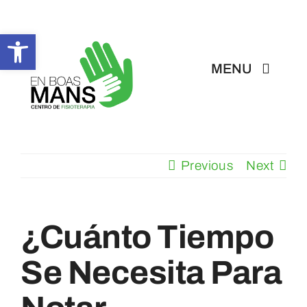
Skip
to
Abrir barra de herramientas
content
MENU
Inicio
Previous
Next
En Boas Mans
Fisioterapia
¿Cuánto Tiempo
Tratamientos
Se Necesita Para
Servicios