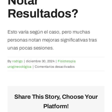
Notar
Resultados?
Contacto
Esto varía según el caso, pero muchas
personas notan mejoras significativas tras
unas pocas sesiones.
By
rodrigo
|
diciembre 30, 2024
|
Fisioterapia
en
uroginecológica
|
Comentarios desactivados
¿Cuánto
tiempo
se
necesita
para
Share This Story, Choose Your
notar
Platform!
resultados?