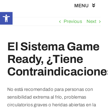
Skip
MENU
to
Abrir barra de herramientas
content
Previous
Next
Inicio
En Boas Mans
El Sistema Game
Ready, ¿Tiene
Fisioterapia
Contraindicacion
Tratamientos
Servicios
No está recomendado para personas con
sensibilidad extrema al frío, problemas
Contacto
circulatorios graves o heridas abiertas en la