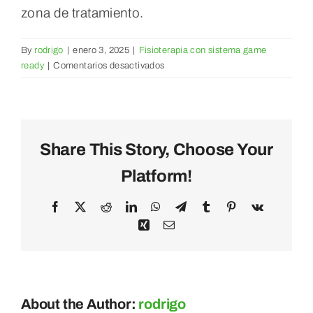
zona de tratamiento.
By
rodrigo
|
enero 3, 2025
|
Fisioterapia con sistema game
en
ready
|
Comentarios desactivados
El
sistema
Game
Ready,
¿Tiene
Share This Story, Choose Your
contraindicaciones?
Platform!
Facebook
X
Reddit
LinkedIn
WhatsApp
Telegram
Tumblr
Pinterest
Vk
Xing
Email
About the Author:
rodrigo