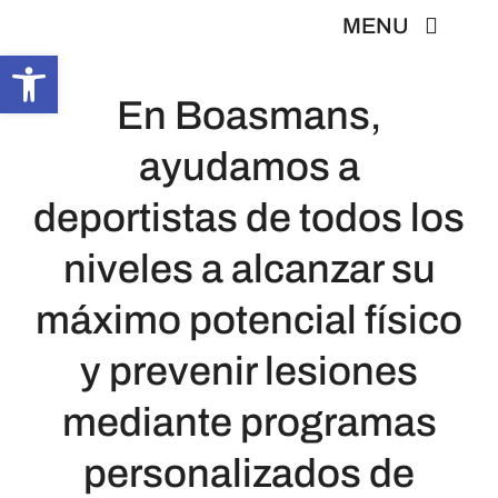
Skip
MENU
to
Abrir barra de herramientas
content
En Boasmans,
Inicio
ayudamos a
En Boas Mans
deportistas de todos los
niveles a alcanzar su
Fisioterapia
máximo potencial físico
Tratamientos
y prevenir lesiones
Servicios
mediante programas
personalizados de
Contacto